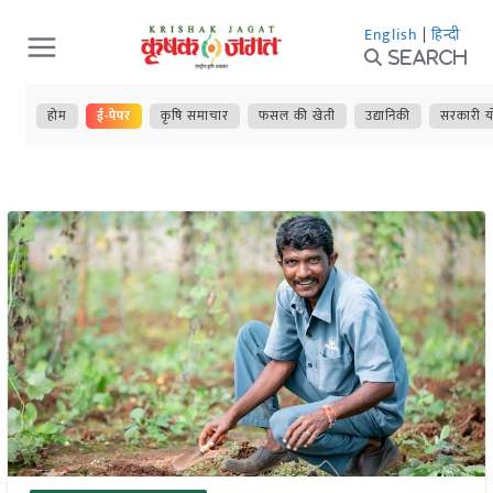
Skip
English
|
हिन्दी
to
Search
content
होम
ई-पेपर
कृषि समाचार
फसल की खेती
उद्यानिकी
सरकारी य