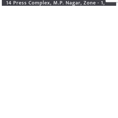
14 Press Complex, M.P. Nagar, Zone - 1,
Bhopal - 462011 Madhya Pradesh INDIA ---
- Advertisement Enquiry: Mr. Sachin
Bondriya, +91 9826021837
Phone: (0755) 4248100
Farmer Help Line- 6262166222
Email: info@krishakjagat.org
Website: https://www.krishakjagat.org/
Copyright © 2026
Krishak Jagat (कृषक जगत)
. All rights
reserved.
Theme:
ColorMag Pro
by ThemeGrill. Powered by