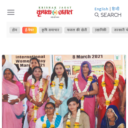
Skip
English
|
हिन्दी
to
Search
content
होम
ई-पेपर
कृषि समाचार
फसल की खेती
उद्यानिकी
सरकारी य