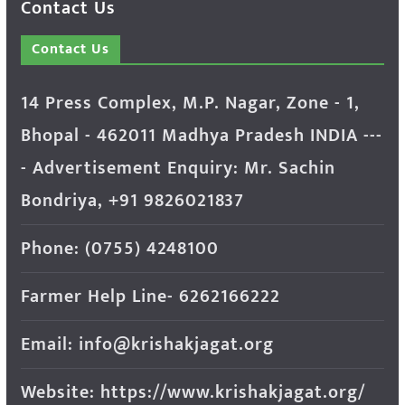
Contact Us
Contact Us
14 Press Complex, M.P. Nagar, Zone - 1,
Bhopal - 462011 Madhya Pradesh INDIA ---
- Advertisement Enquiry: Mr. Sachin
Bondriya, +91 9826021837
Phone: (0755) 4248100
Farmer Help Line- 6262166222
Email: info@krishakjagat.org
Website: https://www.krishakjagat.org/