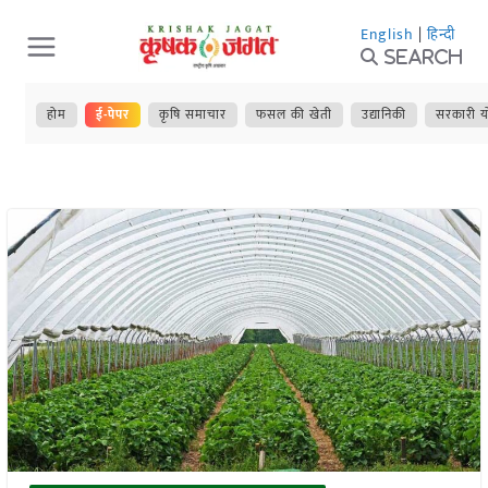
Skip
English
|
हिन्दी
to
Search
content
होम
ई-पेपर
कृषि समाचार
फसल की खेती
उद्यानिकी
सरकारी य