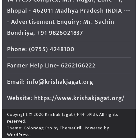
Bhopal - 462011 Madhya Pradesh INDIA ---
- Advertisement Enquiry: Mr. Sachin
Bondriya, +91 9826021837
Phone: (0755) 4248100
Farmer Help Line- 6262166222
Email: info@krishakjagat.org
Website: https://www.krishakjagat.org/
Copyright © 2026
Krishak Jagat (कृषक जगत)
. All rights
reserved.
Theme:
ColorMag Pro
by ThemeGrill. Powered by
WordPress
.