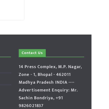
Contact Us
14 Press Complex, M.P. Nagar,
Zone - 1, Bhopal - 462011
Madhya Pradesh INDIA ----
Advertisement Enquiry: Mr.
Sachin Bondriya, +91
9826021837