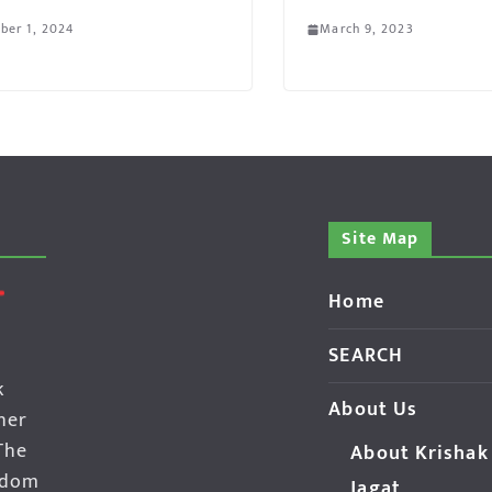
ber 1, 2024
March 9, 2023
Site Map
Home
SEARCH
k
About Us
her
The
About Krishak
edom
Jagat