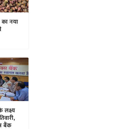
 का नया
ी
 लक्ष्य
.तिवारी,
 बैंक