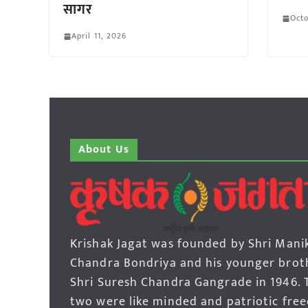
सागर
Octo
April 11, 2026
About Us
Krishak Jagat was founded by Shri Mani
Chandra Bondriya and his younger brot
Shri Suresh Chandra Gangrade in 1946. 
two were like minded and patriotic fre