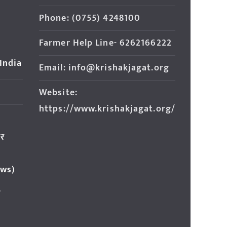
Phone: (0755) 4248100
Farmer Help Line- 6262166222
 India
Email: info@krishakjagat.org
Website:
https://www.krishakjagat.org/
ार
ews)
र