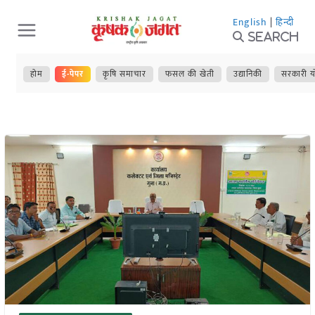
Skip
English
|
हिन्दी
to
Search
content
होम
ई-पेपर
कृषि समाचार
फसल की खेती
उद्यानिकी
सरकारी य