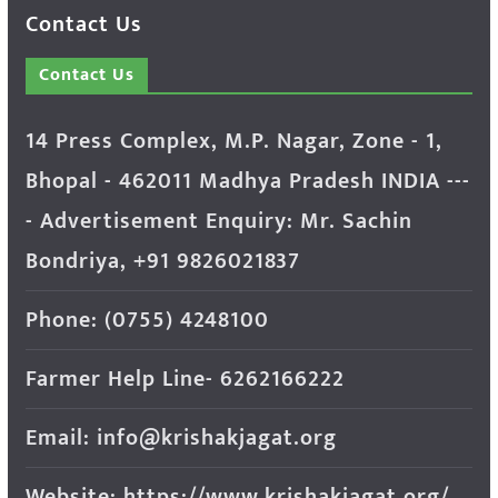
Contact Us
Contact Us
14 Press Complex, M.P. Nagar, Zone - 1,
Bhopal - 462011 Madhya Pradesh INDIA ---
- Advertisement Enquiry: Mr. Sachin
Bondriya, +91 9826021837
Phone: (0755) 4248100
Farmer Help Line- 6262166222
Email: info@krishakjagat.org
Website: https://www.krishakjagat.org/