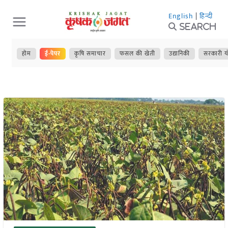
Skip
English
|
हिन्दी
to
Search
content
होम
ई-पेपर
कृषि समाचार
फसल की खेती
उद्यानिकी
सरकारी य