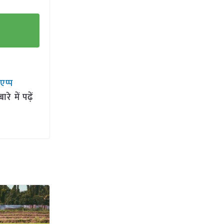
सएप्प
 में पढ़ें