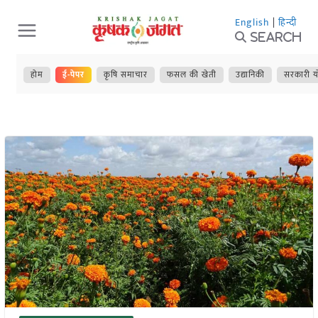
Skip
English
|
हिन्दी
to
Search
content
होम
ई-पेपर
कृषि समाचार
फसल की खेती
उद्यानिकी
सरकारी य