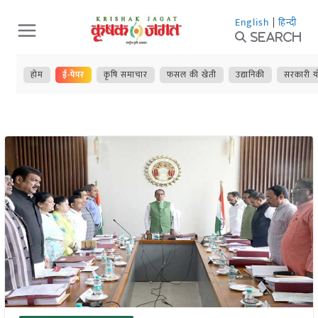
Skip
English
|
हिन्दी
to
Search
content
होम
ई-पेपर
कृषि समाचार
फसल की खेती
उद्यानिकी
सरकारी य