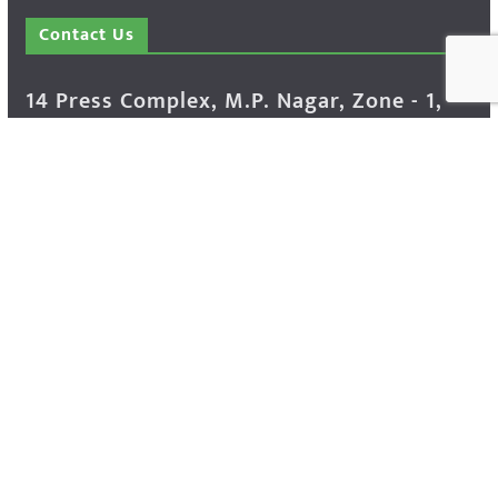
Contact Us
14 Press Complex, M.P. Nagar, Zone - 1,
Bhopal - 462011 Madhya Pradesh INDIA ---
- Advertisement Enquiry: Mr. Sachin
Bondriya, +91 9826021837
Phone: (0755) 4248100
Farmer Help Line- 6262166222
Email: info@krishakjagat.org
Website: https://www.krishakjagat.org/