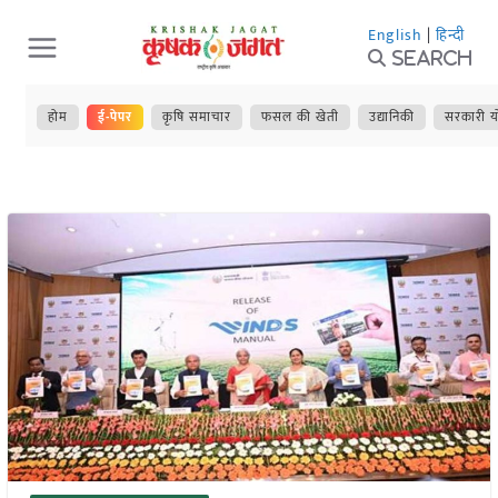
Skip
English
|
हिन्दी
to
Search
content
होम
ई-पेपर
कृषि समाचार
फसल की खेती
उद्यानिकी
सरकारी य