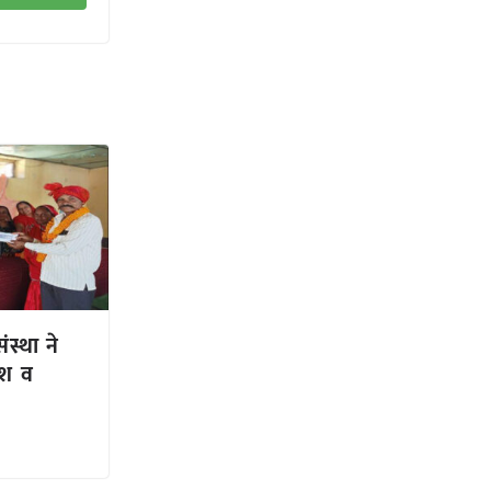
स्था ने
ंश व