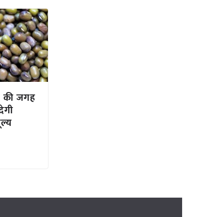
ंग की जगह
देगी
ूल्य