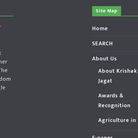
Site Map
Home
SEARCH
k
About Us
her
The
About Krishak
edom
Jagat
gle
Awards &
Recognition
Agriculture in