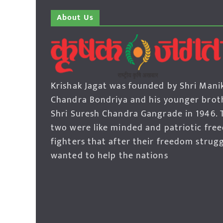
About Us
Krishak Jagat was founded by Shri Mani
Chandra Bondriya and his younger brot
Shri Suresh Chandra Gangrade in 1946. 
two were like minded and patriotic fre
fighters that after their freedom strug
wanted to help the nations