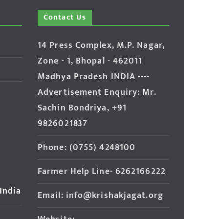
Contact Us
14 Press Complex, M.P. Nagar,
Zone - 1, Bhopal - 462011
Madhya Pradesh INDIA ----
Advertisement Enquiry: Mr.
Sachin Bondriya, +91
9826021837
Phone: (0755) 4248100
Farmer Help Line- 6262166222
 India
Email: info@krishakjagat.org