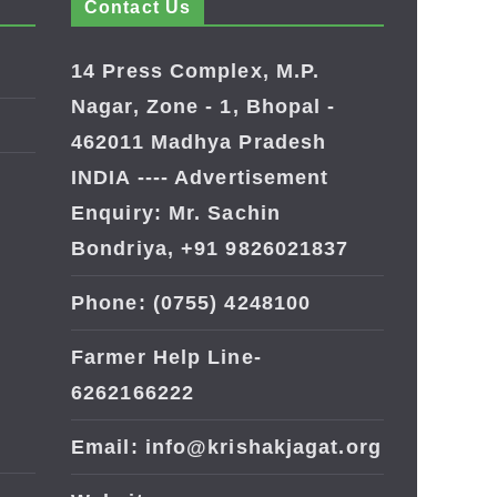
Contact Us
14 Press Complex, M.P.
Nagar, Zone - 1, Bhopal -
462011 Madhya Pradesh
INDIA ---- Advertisement
Enquiry: Mr. Sachin
Bondriya, +91 9826021837
Phone: (0755) 4248100
Farmer Help Line-
6262166222
Email: info@krishakjagat.org