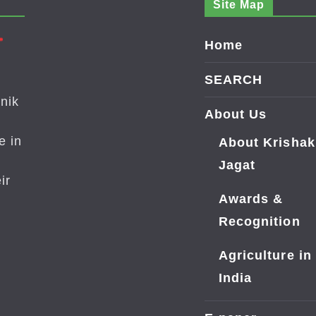
Site Map
Home
SEARCH
nik
About Us
e in
About Krishak
Jagat
ir
Awards &
Recognition
Agriculture in
India