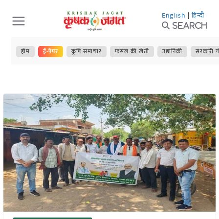
Skip
English
|
हिन्दी
to
Search
content
होम
ई-पेपर
कृषि समाचार
फसल की खेती
उद्यानिकी
सरकारी य