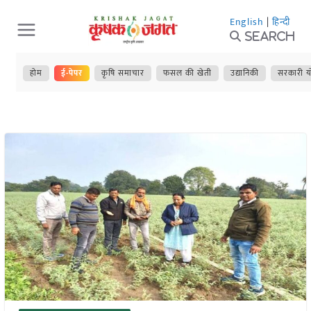
Skip
English
|
हिन्दी
to
Search
content
होम
ई-पेपर
कृषि समाचार
फसल की खेती
उद्यानिकी
सरकारी य