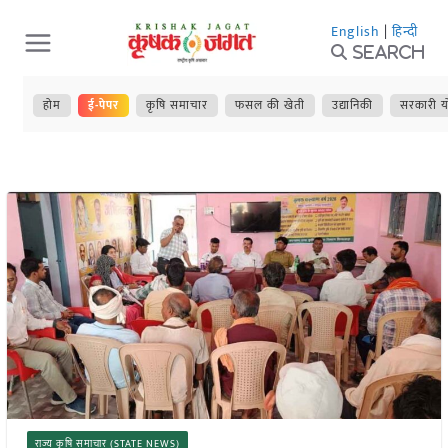
Skip
English
|
हिन्दी
to
Search
content
होम
ई-पेपर
कृषि समाचार
फसल की खेती
उद्यानिकी
सरकारी य
राज्य कृषि समाचार (STATE NEWS)