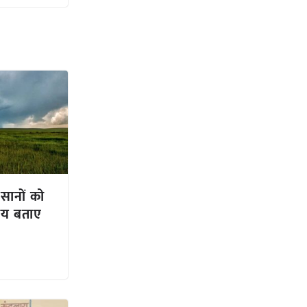
िसानों को
ाय बताए