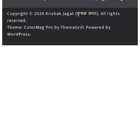
Copyright © 2026
Krishak Jagat (कृषक जगत)
. All rights
reserved.
Theme:
ColorMag Pro
by ThemeGrill. Powered by
WordPress
.