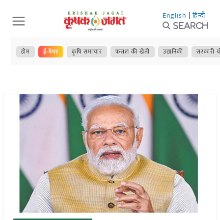
Skip
English
|
हिन्दी
to
Search
content
होम
ई-पेपर
कृषि समाचार
फसल की खेती
उद्यानिकी
सरकारी य