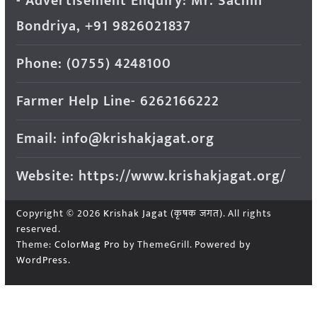
- Advertisement Enquiry: Mr. Sachin
Bondriya, +91 9826021837
Phone: (0755) 4248100
Farmer Help Line- 6262166222
Email: info@krishakjagat.org
Website: https://www.krishakjagat.org/
Copyright © 2026
Krishak Jagat (कृषक जगत)
. All rights
reserved.
Theme:
ColorMag Pro
by ThemeGrill. Powered by
WordPress
.