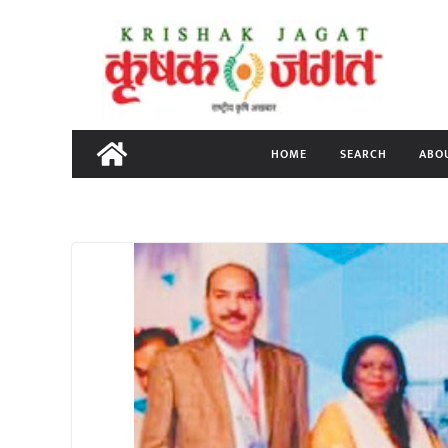
Skip
to
content
HOME
SEARCH
ABO