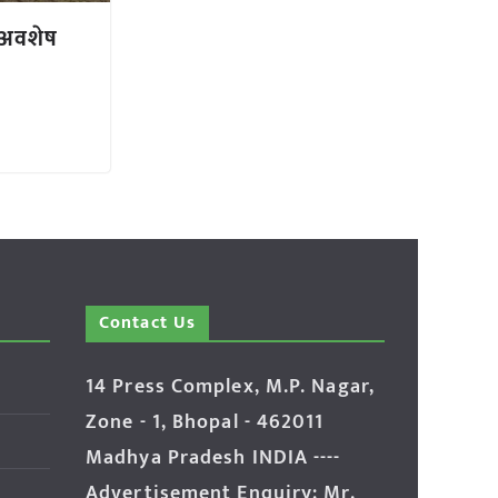
 अवशेष
Contact Us
14 Press Complex, M.P. Nagar,
Zone - 1, Bhopal - 462011
Madhya Pradesh INDIA ----
Advertisement Enquiry: Mr.