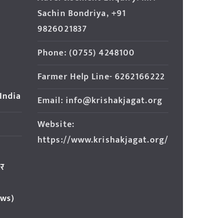
Sachin Bondriya, +91
9826021837
Phone: (0755) 4248100
Farmer Help Line- 6262166222
 India
Email: info@krishakjagat.org
Website:
https://www.krishakjagat.org/
ार
ews)