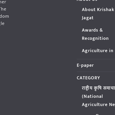
her
The
About Krishak
edom
Jagat
gle
Awards &
Recognition
Agriculture in
E-paper
CATEGORY
राष्ट्रीय कृषि समाच
(National
Agriculture N