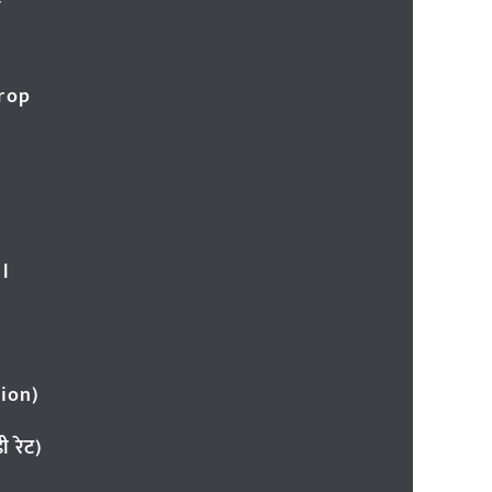
र
Crop
l
ion)
 रेट)