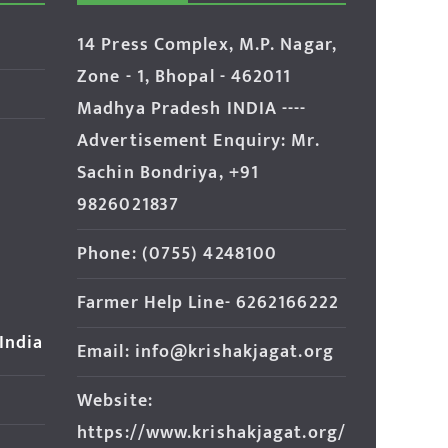
14 Press Complex, M.P. Nagar,
Zone - 1, Bhopal - 462011
Madhya Pradesh INDIA ----
Advertisement Enquiry: Mr.
Sachin Bondriya, +91
9826021837
Phone: (0755) 4248100
Farmer Help Line- 6262166222
 India
Email: info@krishakjagat.org
Website:
https://www.krishakjagat.org/