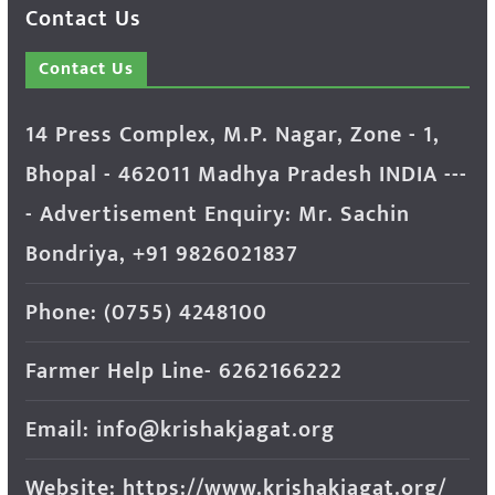
Contact Us
Contact Us
14 Press Complex, M.P. Nagar, Zone - 1,
Bhopal - 462011 Madhya Pradesh INDIA ---
- Advertisement Enquiry: Mr. Sachin
Bondriya, +91 9826021837
Phone: (0755) 4248100
Farmer Help Line- 6262166222
Email: info@krishakjagat.org
Website: https://www.krishakjagat.org/