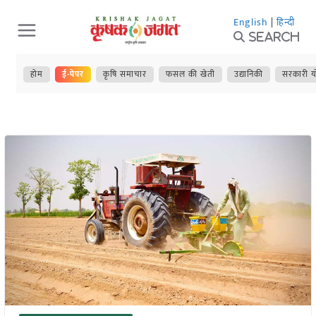
Skip
English
|
हिन्दी
to
Search
content
होम
ई-पेपर
कृषि समाचार
फसल की खेती
उद्यानिकी
सरकारी य