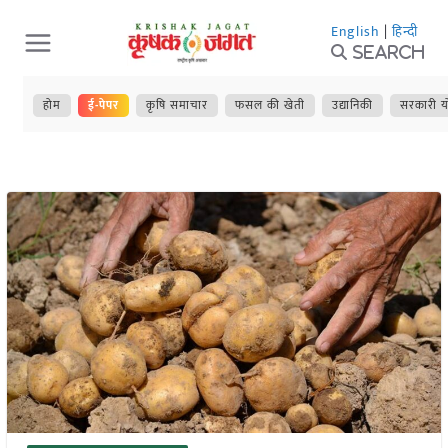
Skip
English
|
हिन्दी
to
Search
content
होम
ई-पेपर
कृषि समाचार
फसल की खेती
उद्यानिकी
सरकारी य