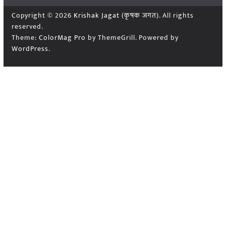
Copyright © 2026
Krishak Jagat (कृषक जगत)
. All rights
reserved.
Theme:
ColorMag Pro
by ThemeGrill. Powered by
WordPress
.