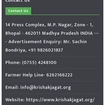
Contact Us
Contact Us
14 Press Complex, M.P. Nagar, Zone - 1,
Bhopal - 462011 Madhya Pradesh INDIA ---
- Advertisement Enquiry: Mr. Sachin
Bondriya, +91 9826021837
Phone: (0755) 4248100
Farmer Help Line- 6262166222
Email: info@krishakjagat.org
Website: https://www.krishakjagat.org/