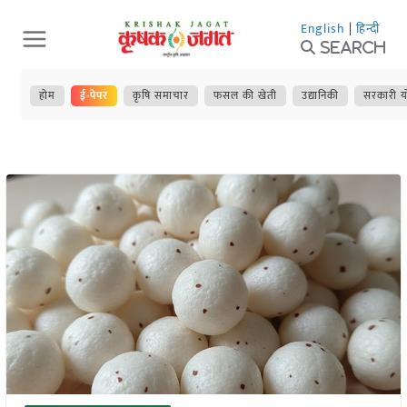
Skip
English
|
हिन्दी
to
Search
content
होम
ई-पेपर
कृषि समाचार
फसल की खेती
उद्यानिकी
सरकारी य