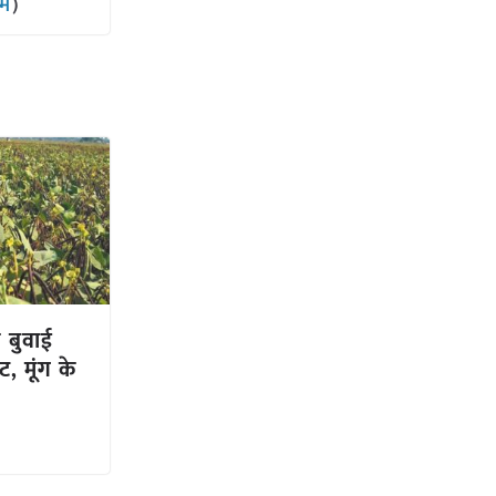
ाम
)
 बुवाई
वट, मूंग के