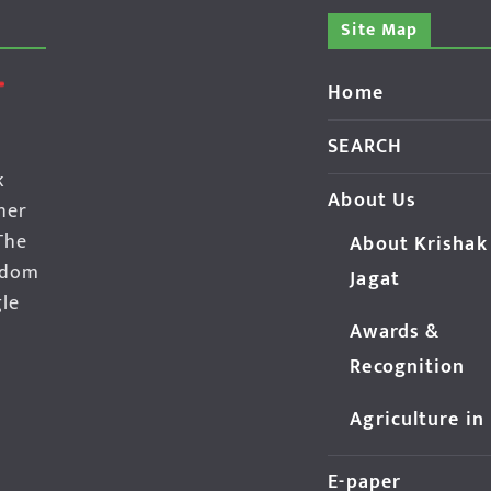
Site Map
Home
SEARCH
k
About Us
her
The
About Krishak
edom
Jagat
gle
Awards &
Recognition
Agriculture in
E-paper