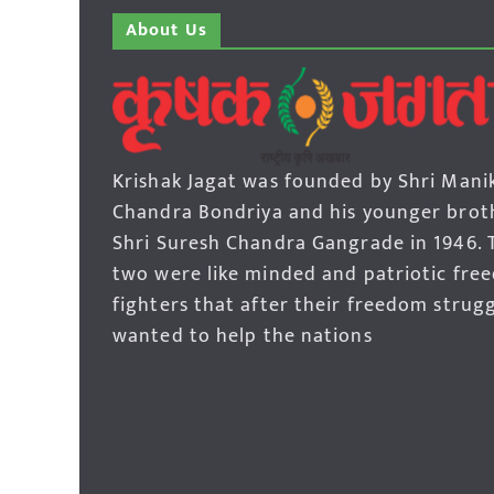
About Us
Krishak Jagat was founded by Shri Mani
Chandra Bondriya and his younger brot
Shri Suresh Chandra Gangrade in 1946. 
two were like minded and patriotic fre
fighters that after their freedom strug
wanted to help the nations