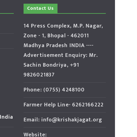
Contact Us
14 Press Complex, M.P. Nagar,
Zone - 1, Bhopal - 462011
Madhya Pradesh INDIA ----
Advertisement Enquiry: Mr.
Sachin Bondriya, +91
9826021837
Phone: (0755) 4248100
Farmer Help Line- 6262166222
 India
Email: info@krishakjagat.org
Website: