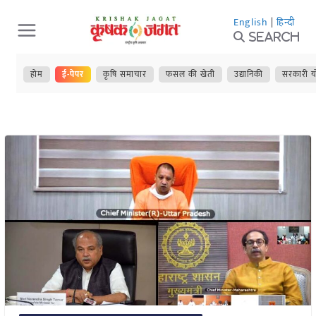
Skip
English
|
हिन्दी
to
Search
content
होम
ई-पेपर
कृषि समाचार
फसल की खेती
उद्यानिकी
सरकारी य