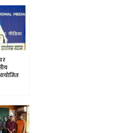
 पर
सीय
ा आयोजित