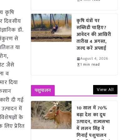
य कृषि
चार दिवसीय
कृषि यंत्रों पर
सब्सिडी चाहिए?
ैज्ञानिक डॉ.
आवेदन की आखिरी
अंकुरण से
तारीख 4 अगस्त,
्रतिशत या
जल्द करें अप्लाई
रोग,
August 4, 2026
ीट जैसे
1 min read
ीला व
 मार दिया
View All
पशुपालन
 किसान
ानकारी दी गई
त्पादन में
10 साल में 70%
बढ़ा देश का दूध
िशेषज्ञों के
उत्पादन, राज्यसभा
लिए प्रेरित
में ललन सिंह ने
गिनाईं पशुपालन