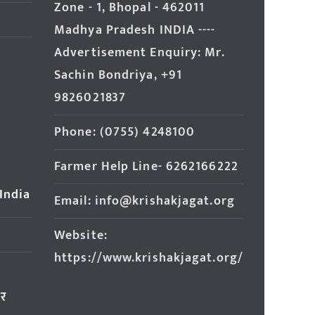
Zone - 1, Bhopal - 462011
Madhya Pradesh INDIA ----
Advertisement Enquiry: Mr.
Sachin Bondriya, +91
9826021837
Phone: (0755) 4248100
Farmer Help Line- 6262166222
 India
Email: info@krishakjagat.org
Website:
https://www.krishakjagat.org/
ार