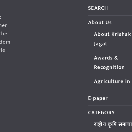
SEARCH
k
About Us
her
The
About Krishak
edom
Jagat
gle
Awards &
Recognition
Agriculture in
E-paper
CATEGORY
राष्ट्रीय कृषि समाच