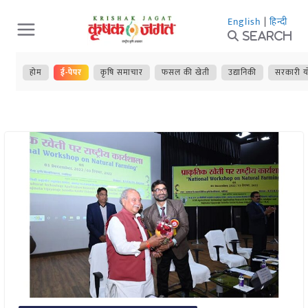
Skip
English
|
हिन्दी
to
Search
content
होम
ई-पेपर
कृषि समाचार
फसल की खेती
उद्यानिकी
सरकारी य