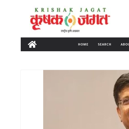
Skip
to
content
HOME
SEARCH
ABO