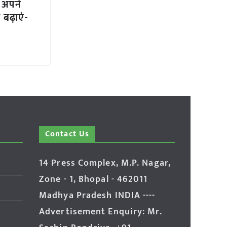
ए अपने
 बढ़ाएं-
Contact Us
14 Press Complex, M.P. Nagar,
Zone - 1, Bhopal - 462011
Madhya Pradesh INDIA ----
Advertisement Enquiry: Mr.