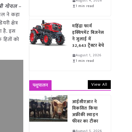
August 4, 2026
त्री गोयल
–
1 min read
गोयल ने कहा
री क्षेत्र
महिंद्रा फार्म
ा है. इस
इक्विपमेंट बिजनेस
े हितों को
ने जुलाई में
32,643 ट्रैक्टर बेचे
August 1, 2026
1 min read
View All
पशुपालन
आईसीएआर ने
विकसित किया
अफ्रीकी स्वाइन
फीवर का टीका
August 5, 2026