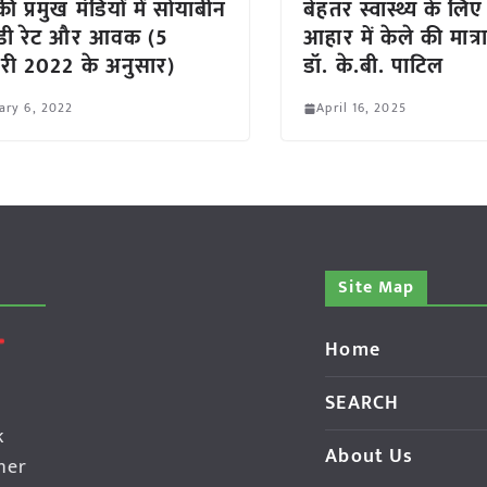
ी प्रमुख मंडियों में सोयाबीन
बेहतर स्वास्थ्य के लि
ंडी रेट और आवक (5
आहार में केले की मात्रा
ी 2022 के अनुसार)
डॉ. के.बी. पाटिल
ary 6, 2022
April 16, 2025
Site Map
Home
SEARCH
k
About Us
her