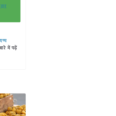
नदार
सएप्प
 में पढ़ें