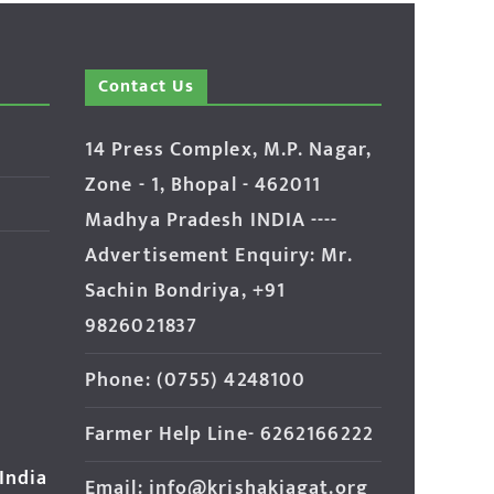
Contact Us
14 Press Complex, M.P. Nagar,
Zone - 1, Bhopal - 462011
Madhya Pradesh INDIA ----
Advertisement Enquiry: Mr.
Sachin Bondriya, +91
9826021837
Phone: (0755) 4248100
Farmer Help Line- 6262166222
 India
Email: info@krishakjagat.org