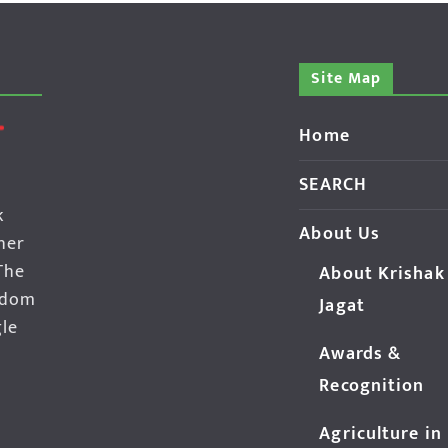
Site Map
Home
SEARCH
k
About Us
her
The
About Krishak
edom
Jagat
gle
Awards &
Recognition
Agriculture in