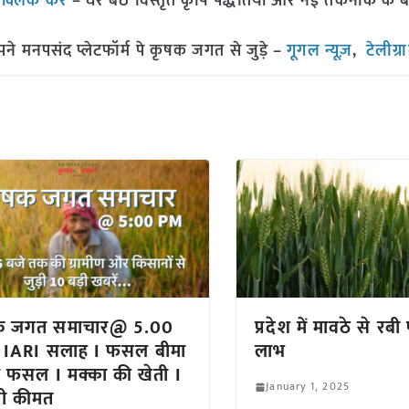
ं
क्लिक करें
– घर बैठे विस्तृत कृषि पद्धतियों और नई तकनीक के बारे 
मनपसंद प्लेटफॉर्म पे कृषक जगत से जुड़े –
गूगल न्यूज़
,
टेलीग्र
क जगत समाचार@ 5.00
प्रदेश में मावठे से रब
 IARI सलाह I फसल बीमा
लाभ
ी फसल I मक्का की खेती I
January 1, 2025
पी कीमत