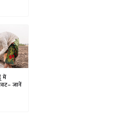
में
ावट– जानें