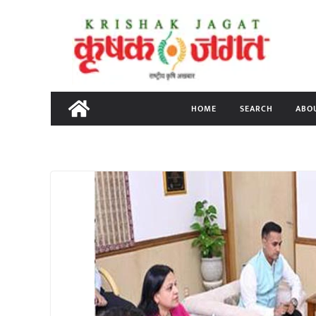
Skip
to
content
HOME
SEARCH
ABO