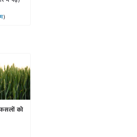
में पढ़ें)
ाम
)
ी फसलों को