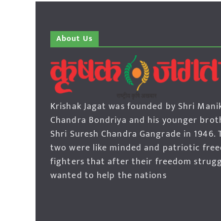
About Us
Krishak Jagat was founded by Shri Mani
Chandra Bondriya and his younger brot
Shri Suresh Chandra Gangrade in 1946. 
two were like minded and patriotic fre
fighters that after their freedom strug
wanted to help the nations