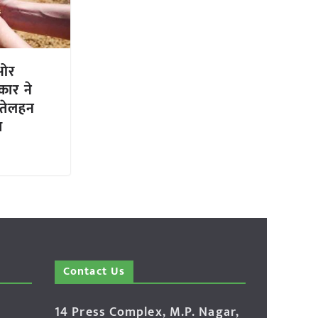
 ओर
कार ने
 तेलहन
ा
Contact Us
14 Press Complex, M.P. Nagar,