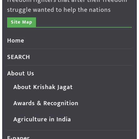
struggle wanted to help the nations
Site Map
Home
SEARCH
About Us
About Krishak Jagat
Awards & Recognition
Agriculture in India
E-paper