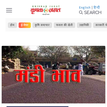
Skip
English
|
हिन्दी
to
Search
content
होम
ई-पेपर
कृषि समाचार
फसल की खेती
उद्यानिकी
सरकारी य