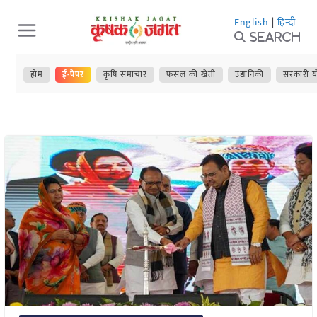
Skip
English
|
हिन्दी
to
Search
content
होम
ई-पेपर
कृषि समाचार
फसल की खेती
उद्यानिकी
सरकारी य