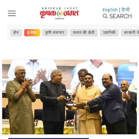
Skip
English
|
हिन्दी
to
Search
content
होम
ई-पेपर
कृषि समाचार
फसल की खेती
उद्यानिकी
सरकारी य