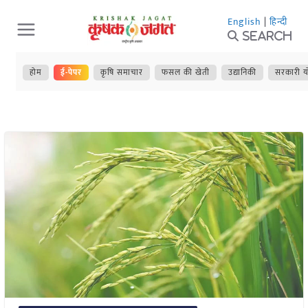
Skip
English
|
हिन्दी
to
Search
content
होम
ई-पेपर
कृषि समाचार
फसल की खेती
उद्यानिकी
सरकारी य