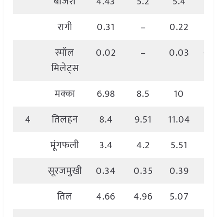
बाजरा
4.43
5.2
5.4
5.
रागी
0.31
–
0.22
0.
स्मॉल
0.02
–
0.03
0.
मिलेट्स
मक्का
6.98
8.5
10
8.
4
तिलहन
8.4
9.51
11.04
9.
मूंगफली
3.4
4.2
5.51
4.
सूरजमुखी
0.34
0.35
0.39
0.
तिल
4.66
4.96
5.07
4.