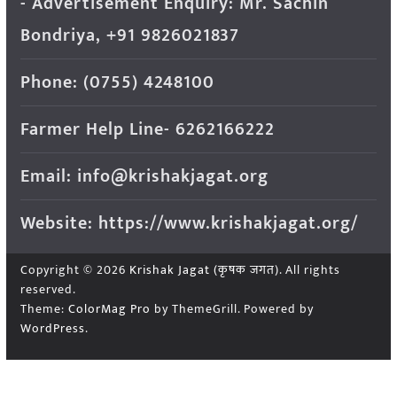
- Advertisement Enquiry: Mr. Sachin
Bondriya, +91 9826021837
Phone: (0755) 4248100
Farmer Help Line- 6262166222
Email: info@krishakjagat.org
Website: https://www.krishakjagat.org/
Copyright © 2026
Krishak Jagat (कृषक जगत)
. All rights
reserved.
Theme:
ColorMag Pro
by ThemeGrill. Powered by
WordPress
.