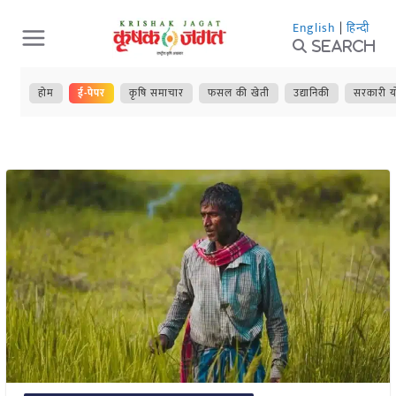
Skip
English
|
हिन्दी
to
Search
content
होम
ई-पेपर
कृषि समाचार
फसल की खेती
उद्यानिकी
सरकारी य