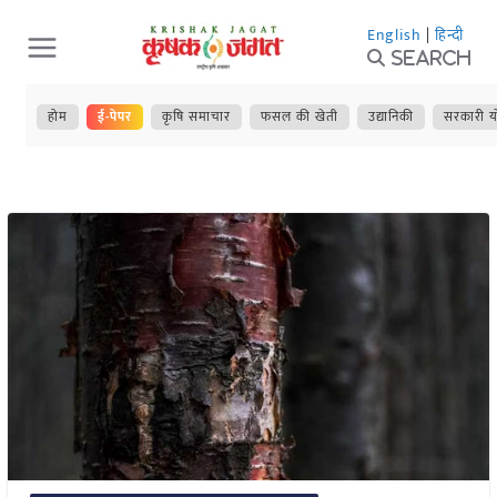
Skip
English
|
हिन्दी
to
Search
content
होम
ई-पेपर
कृषि समाचार
फसल की खेती
उद्यानिकी
सरकारी य