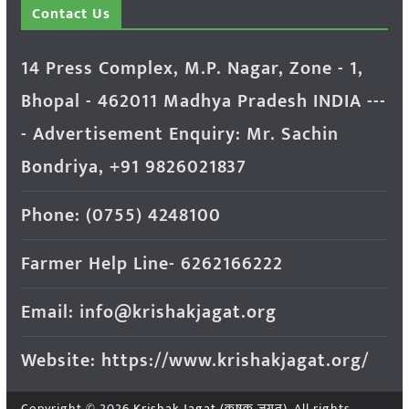
Contact Us
14 Press Complex, M.P. Nagar, Zone - 1,
Bhopal - 462011 Madhya Pradesh INDIA ---
- Advertisement Enquiry: Mr. Sachin
Bondriya, +91 9826021837
Phone: (0755) 4248100
Farmer Help Line- 6262166222
Email: info@krishakjagat.org
Website: https://www.krishakjagat.org/
Copyright © 2026
Krishak Jagat (कृषक जगत)
. All rights