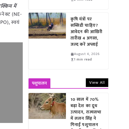
्किम में
ई-कनेक्ट (NE-
कृषि यंत्रों पर
FPO), स्वयं
सब्सिडी चाहिए?
आवेदन की आखिरी
तारीख 4 अगस्त,
जल्द करें अप्लाई
August 4, 2026
1 min read
View All
पशुपालन
10 साल में 70%
बढ़ा देश का दूध
उत्पादन, राज्यसभा
में ललन सिंह ने
गिनाईं पशुपालन