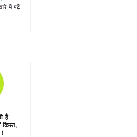
 में पढ़ें
ी है
 किस्त,
 !