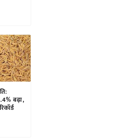
ति:
.4% बढ़ा,
रिकॉर्ड