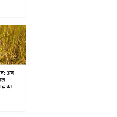
ाव: अब
फसल
ाढ़ का