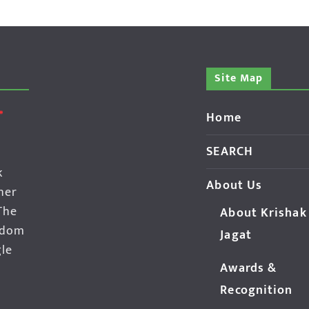
Site Map
Home
SEARCH
k
About Us
her
The
About Krishak
edom
Jagat
gle
Awards &
Recognition