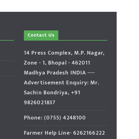
Contact Us
14 Press Complex, M.P. Nagar,
Zone - 1, Bhopal - 462011
Madhya Pradesh INDIA ----
Advertisement Enquiry: Mr.
Sachin Bondriya, +91
9826021837
Phone: (0755) 4248100
Farmer Help Line- 6262166222