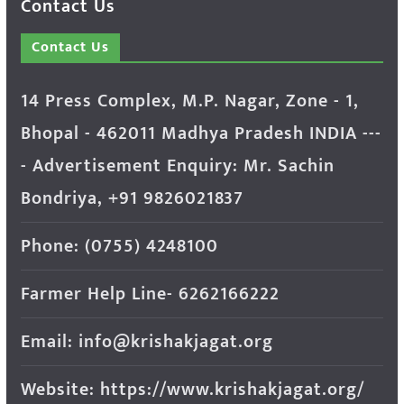
Contact Us
Contact Us
14 Press Complex, M.P. Nagar, Zone - 1,
Bhopal - 462011 Madhya Pradesh INDIA ---
- Advertisement Enquiry: Mr. Sachin
Bondriya, +91 9826021837
Phone: (0755) 4248100
Farmer Help Line- 6262166222
Email: info@krishakjagat.org
Website: https://www.krishakjagat.org/