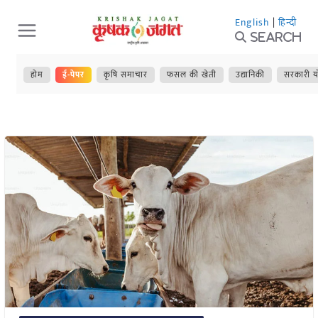
Skip
English
|
हिन्दी
to
Search
content
होम
ई-पेपर
कृषि समाचार
फसल की खेती
उद्यानिकी
सरकारी य