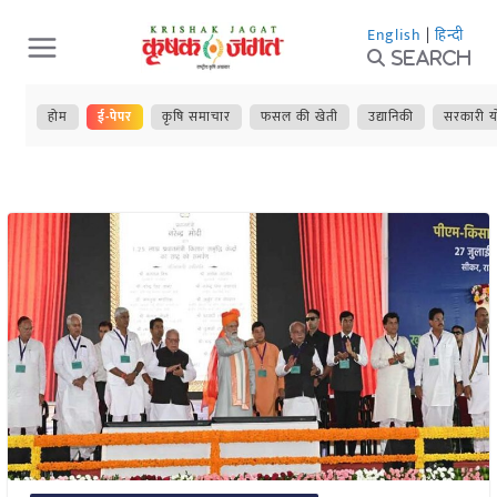
Skip
English
|
हिन्दी
to
Search
content
होम
ई-पेपर
कृषि समाचार
फसल की खेती
उद्यानिकी
सरकारी य