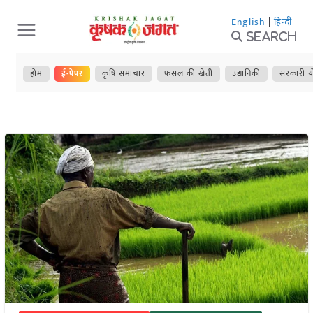
Skip
English
|
हिन्दी
to
Search
content
होम
ई-पेपर
कृषि समाचार
फसल की खेती
उद्यानिकी
सरकारी य