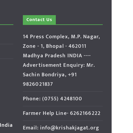
Contact Us
14 Press Complex, M.P. Nagar,
Zone - 1, Bhopal - 462011
Madhya Pradesh INDIA ----
Advertisement Enquiry: Mr.
Sachin Bondriya, +91
9826021837
Phone: (0755) 4248100
Farmer Help Line- 6262166222
 India
Email: info@krishakjagat.org