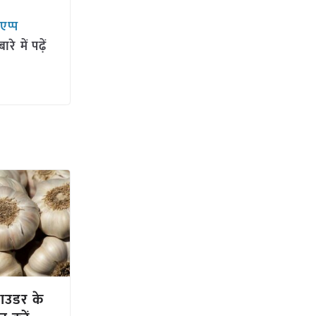
सएप्प
 में पढ़ें
पाउडर के