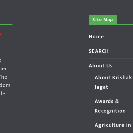
Site Map
Home
SEARCH
k
About Us
her
The
About Krishak
edom
Jagat
gle
Awards &
Recognition
Agriculture in