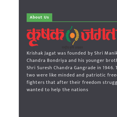
About Us
Krishak Jagat was founded by Shri Mani
Chandra Bondriya and his younger brot
Shri Suresh Chandra Gangrade in 1946. 
two were like minded and patriotic fre
fighters that after their freedom strug
wanted to help the nations