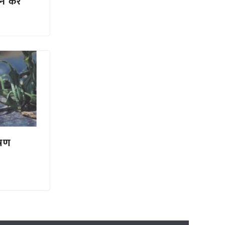
 करें
्रण