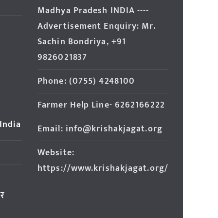
Madhya Pradesh INDIA ----
Advertisement Enquiry: Mr.
Sachin Bondriya, +91
9826021837
Phone: (0755) 4248100
Farmer Help Line- 6262166222
 India
Email: info@krishakjagat.org
Website:
https://www.krishakjagat.org/
ार