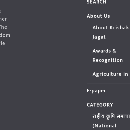
SEARCH
k
About Us
her
The
About Krishak
edom
Jagat
gle
Awards &
Recognition
Agriculture in
E-paper
CATEGORY
राष्ट्रीय कृषि समाच
(National