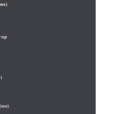
ews)
र
Crop
l
ion)