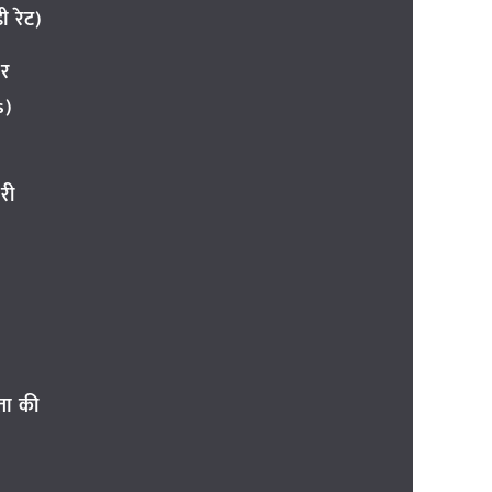
 रेट)
ार
s)
री
ता की