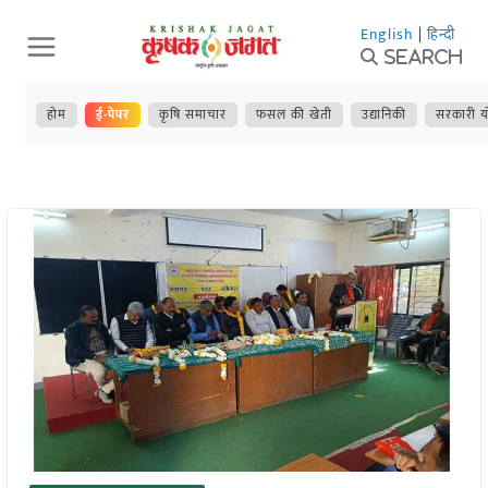
Skip
English
|
हिन्दी
to
Search
content
होम
ई-पेपर
कृषि समाचार
फसल की खेती
उद्यानिकी
सरकारी य