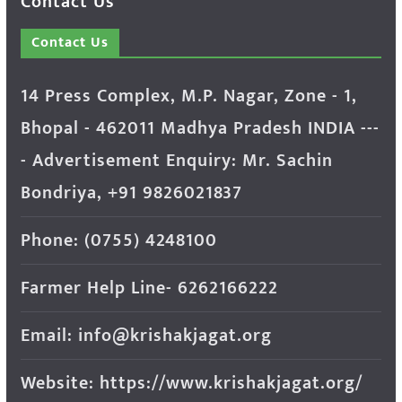
Contact Us
Contact Us
14 Press Complex, M.P. Nagar, Zone - 1,
Bhopal - 462011 Madhya Pradesh INDIA ---
- Advertisement Enquiry: Mr. Sachin
Bondriya, +91 9826021837
Phone: (0755) 4248100
Farmer Help Line- 6262166222
Email: info@krishakjagat.org
Website: https://www.krishakjagat.org/