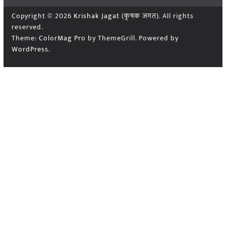
Copyright © 2026
Krishak Jagat (कृषक जगत)
. All rights
reserved.
Theme:
ColorMag Pro
by ThemeGrill. Powered by
WordPress
.