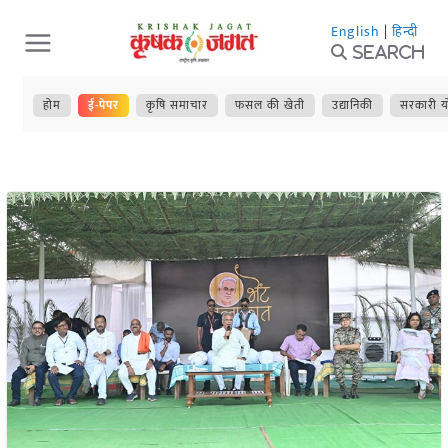
Skip
English
|
हिन्दी
to
Search
content
होम
ई-पेपर
कृषि समाचार
फसल की खेती
उद्यानिकी
सरकारी य