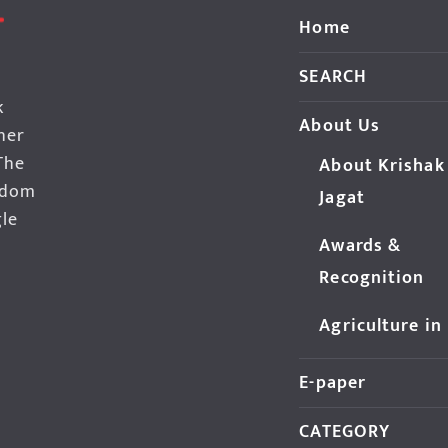
Home
SEARCH
k
About Us
her
The
About Krishak
edom
Jagat
gle
Awards &
Recognition
Agriculture in
E-paper
CATEGORY