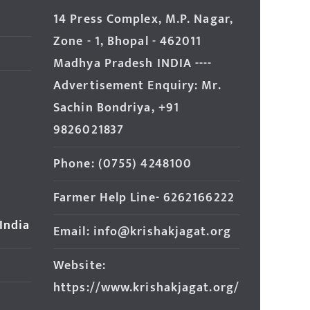
14 Press Complex, M.P. Nagar,
Zone - 1, Bhopal - 462011
Madhya Pradesh INDIA ----
Advertisement Enquiry: Mr.
Sachin Bondriya, +91
9826021837
Phone: (0755) 4248100
Farmer Help Line- 6262166222
 India
Email: info@krishakjagat.org
Website:
https://www.krishakjagat.org/