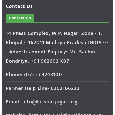
Contact Us
Contact Us
14 Press Complex, M.P. Nagar, Zone - 1,
Bhopal - 462011 Madhya Pradesh INDIA ---
- Advertisement Enquiry: Mr. Sachin
Bondriya, +91 9826021837
Phone: (0755) 4248100
Farmer Help Line- 6262166222
Email: info@krishakjagat.org