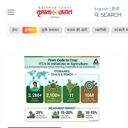
Skip
English
|
हिन्दी
to
Search
content
होम
ई-पेपर
कृषि समाचार
फसल की खेती
उद्यानिकी
सरकारी य