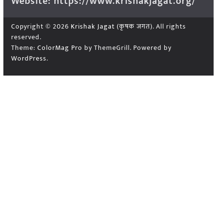
Website: https://www.krishakjagat.org/
Copyright © 2026
Krishak Jagat (कृषक जगत)
. All rights
reserved.
Theme:
ColorMag Pro
by ThemeGrill. Powered by
WordPress
.