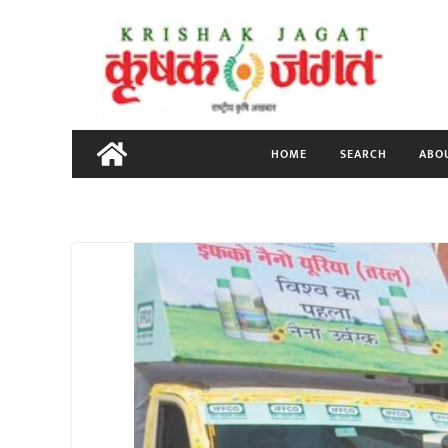
Skip
to
content
HOME
SEARCH
ABO