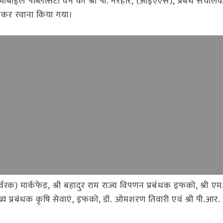
ोबाईल पब्लिसिटी वेन को श्री पी. नरहरि, (आईएएस), प्रबंध संचालक
िखाकर रवाना किया गया।
वरक) मार्कफेड, श्री बहादुर राम राज्य विपणन प्रबंधक इफको, श्री ए
य प्रबंधक कृषि सेवाएं, इफको, डॉ. ओमशरण तिवारी एवं श्री पी.आर. ब