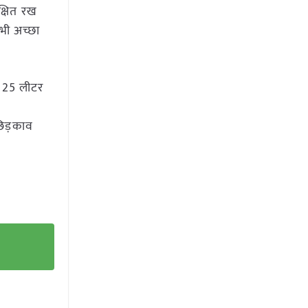
क्षित रख
 भी अच्छा
ए 125 लीटर
छिड़काव