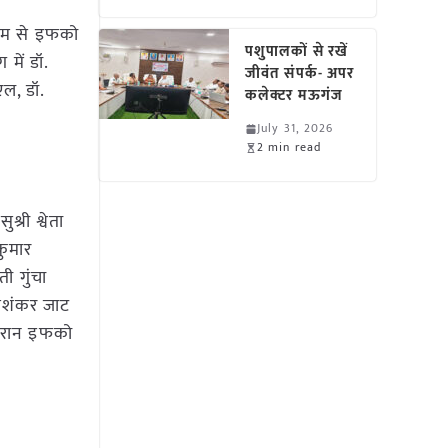
्यम से इफको
पशुपालकों से रखें
में डॉ.
जीवंत संपर्क- अपर
एल, डॉ.
कलेक्टर मऊगंज
July 31, 2026
2 min read
री श्वेता
कुमार
ी गुंचा
ामशंकर जाट
दौरान इफको