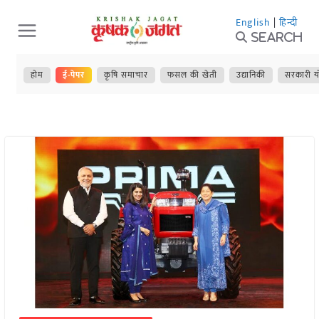
Skip
English
|
हिन्दी
to
Search
content
होम
ई-पेपर
कृषि समाचार
फसल की खेती
उद्यानिकी
सरकारी य