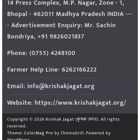
14 Press Complex, M.P. Nagar, Zone - 1,
Bhopal - 462011 Madhya Pradesh INDIA ---
- Advertisement Enquiry: Mr. Sachin
Bondriya, +91 9826021837
Phone: (0755) 4248100
Farmer Help Line- 6262166222
Email: info@krishakjagat.org
Website: https://www.krishakjagat.org/
Copyright © 2026
Krishak Jagat (कृषक जगत)
. All rights
reserved.
Theme:
ColorMag Pro
by ThemeGrill. Powered by
WordPress
.